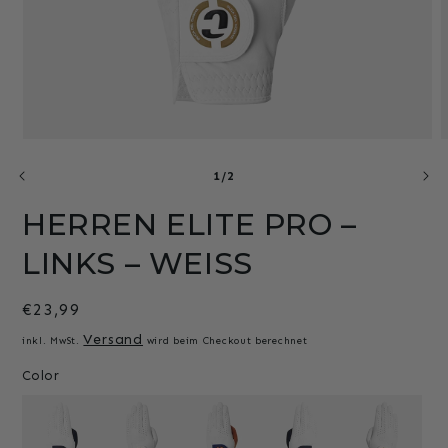
Medien
M
1
2
von
in
i
1
/
2
Modal
M
öffnen
ö
HERREN ELITE PRO –
LINKS – WEISS
Normaler
€23,99
Preis
Versand
inkl. MwSt.
wird beim Checkout berechnet
Color