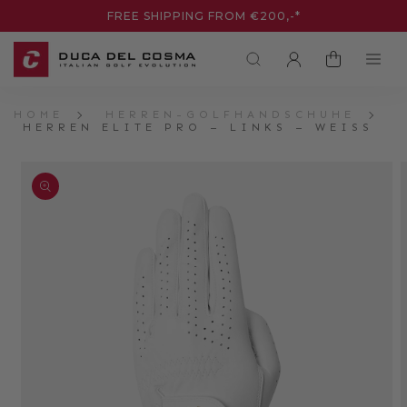
DIREKT
FREE SHIPPING FROM €200,-*
ZUM
INHALT
EINLOGGEN
WARENKORB
HOME
HERREN-GOLFHANDSCHUHE
HERREN ELITE PRO – LINKS – WEISS
UKTINFORMATIONEN
NGEN