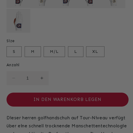
Size
S
M
M/L
L
XL
Anzahl
Verringere
Erhöhe
die
die
Menge
Menge
für
für
IN DEN WARENKORB LEGEN
Herren
Herren
Elite
Elite
Dieser herren golfhandschuh auf Tour-Niveau verfügt
Pro
Pro
–
–
über eine schnell trocknende Manschettentechnologie
Links
Links