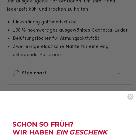
und ausgeklügelte Perforationen, um Ihre Hand
–
–
jederzeit kühl und trocken zu halten.
Weiß
Weiß
Linkshändig golfhandschuhe
100 % hochwertiges ausgewähltes Cabretta-Leder
Belüftungslöcher für Atmungsaktivität
Zweireihige elastische Nähte für eine eng
anliegende Passform
Size chart
OUR GOLF GLOVE TECHNOLOGY
SCHON SO FRÜH?
WIR HABEN
EIN GESCHENK