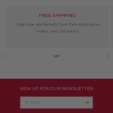
FREE SHIPPING
Order now and benefit from free shipping on
orders over 200 euros!
von
1
/
3
SIGN UP FOR OUR NEWSLETTER
E-Mail