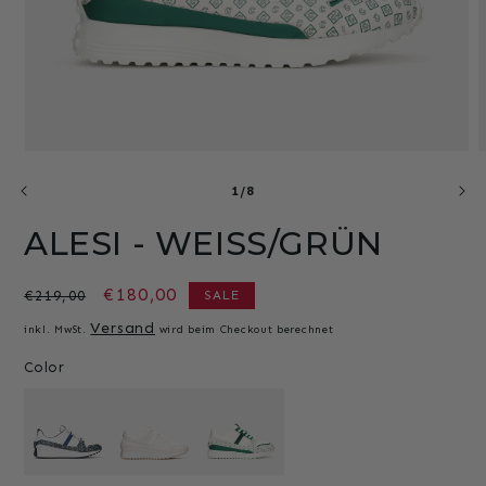
Medien
M
1
2
von
in
i
1
/
8
Modal
M
öffnen
ö
ALESI - WEISS/GRÜN
Normaler
Verkaufspreis
€180,00
€219,00
SALE
Preis
Versand
inkl. MwSt.
wird beim Checkout berechnet
Color