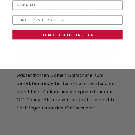
VORNAME
GOLFSCHUHE DAMEN
WASSERDICHT TESTSIEGER
IHRE E-MAIL-ADRESSE
Diese leichten Damen-Golfschuhe verfügen
über die Airplay 17 TR-Spikeless-Sohle mit
DEM CLUB BEITRETEN
Bumper-Schutz für hervorragende Traktion
auf nassen und trockenen Oberflächen. Die
erhöhte Ferse v erleiht einen eleganten,
femininen Touch und macht diese
wasserdichten Damen Golfschuhe zum
perfekten Begleiter für Stil und Leistung auf
dem Platz. Zudem sind sie speziell für den
Off-Course-Einsatz wasserdicht – ein echter
Testsieger unter den Golf schuhen!