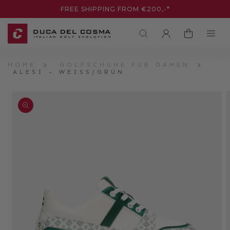
DIREKT
FREE SHIPPING FROM €200,-*
ZUM
INHALT
EINLOGGEN
WARENKORB
HOME
GOLFSCHUHE FÜR DAMEN
ALESI - WEISS/GRÜN
UKTINFORMATIONEN
NGEN