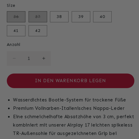
Size
Variante
Variante
36
37
38
39
40
ausverkauft
ausverkauft
oder
oder
nicht
nicht
41
42
verfügbar
verfügbar
Anzahl
Verringere
Erhöhe
die
die
Menge
Menge
für
für
IN DEN WARENKORB LEGEN
Alesi
Alesi
-
-
Wasserdichtes Bootie-System für trockene Füße
Weiß/Grün
Weiß/Grün
Premium Vollnarben-Italienisches Nappa-Leder
Eine schmeichelhafte Absatzhöhe von 3 cm, perfekt
kombiniert mit unserer Airplay 17 leichten spikeless
TR-Außensohle für ausgezeichneten Grip bei