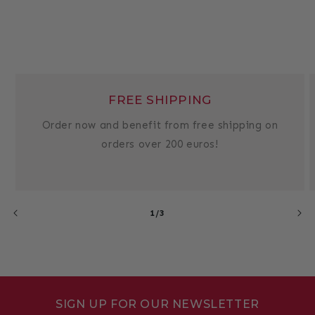
FREE SHIPPING
Order now and benefit from free shipping on
orders over 200 euros!
von
1
/
3
SIGN UP FOR OUR NEWSLETTER