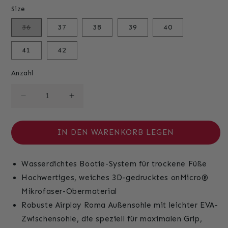
Size
Variante
36
37
38
39
40
ausverkauft
oder
nicht
41
42
verfügbar
Anzahl
Verringere
Erhöhe
die
die
Menge
Menge
für
für
IN DEN WARENKORB LEGEN
Cortona
Cortona
-
-
Wasserdichtes Bootie-System für trockene Füße
Weiß
Weiß
Hochwertiges, weiches 3D-gedrucktes onMicro®
Mikrofaser-Obermaterial
Robuste Airplay Roma Außensohle mit leichter EVA-
Zwischensohle, die speziell für maximalen Grip,