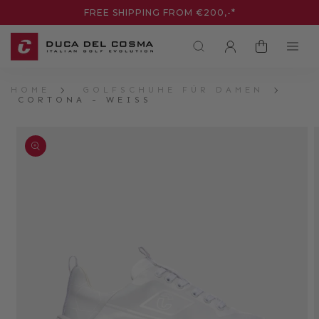
DIREKT
FREE SHIPPING FROM €200,-*
ZUM
INHALT
EINLOGGEN
WARENKORB
HOME
GOLFSCHUHE FÜR DAMEN
CORTONA - WEISS
UKTINFORMATIONEN
NGEN