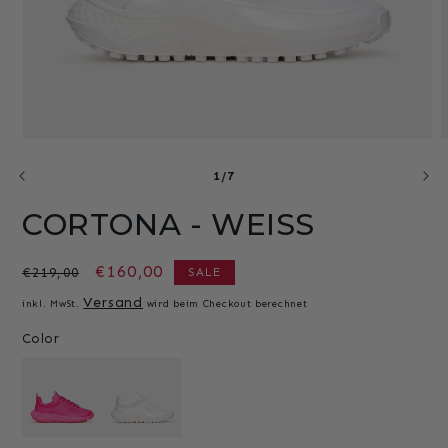
Medien
M
1
2
von
in
i
1
/
7
Modal
M
öffnen
ö
CORTONA - WEISS
Normaler
Verkaufspreis
€160,00
€219,00
SALE
Preis
Versand
inkl. MwSt.
wird beim Checkout berechnet
Color