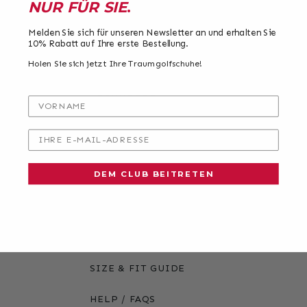
NUR FÜR SIE
.
ABOUT DUCA
Melden Sie sich für unseren Newsletter an und erhalten Sie
10% Rabatt auf Ihre erste Bestellung.
TEAM DUCA
Holen Sie sich jetzt Ihre Traumgolfschuhe!
TECHNOLOGY
VORNAME
GLOBAL OFFICES
IHRE E-MAIL-ADRESSE
BLOG
DEM CLUB BEITRETEN
CUSTOMER CARE
EXCHANGES & RETURNS
SIZE & FIT GUIDE
HELP / FAQS