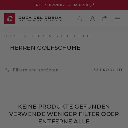
DIREKT
FREE SHIPPING FROM €200,-*
ZUM
INHALT
EINLOGGEN
WARENKORB
HOME
HERREN GOLFSCHUHE
HERREN GOLFSCHUHE
Filtern und sortieren
33 PRODUKTE
KEINE PRODUKTE GEFUNDEN
VERWENDE WENIGER FILTER ODER
ENTFERNE ALLE