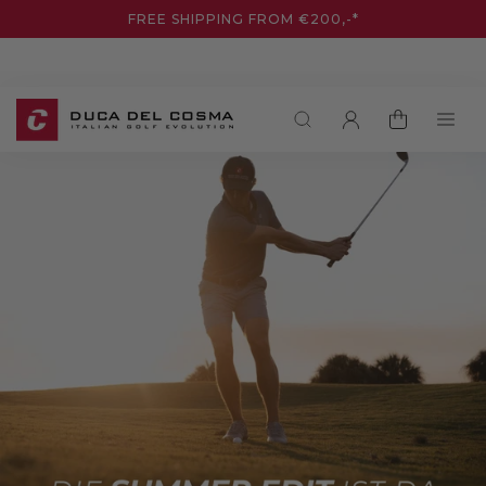
DIREKT
FREE SHIPPING FROM €200,-*
ZUM
INHALT
EINLOGGEN
WARENKORB