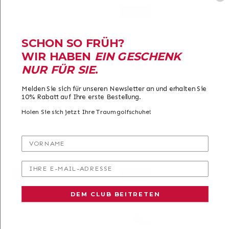
SALE
SCHON SO FRÜH?
WIR HABEN
EIN GESCHENK
NUR FÜR SIE
.
Melden Sie sich für unseren Newsletter an und erhalten Sie
10% Rabatt auf Ihre erste Bestellung.
Holen Sie sich jetzt Ihre Traumgolfschuhe!
ANDIAMO –
ANDIAMO –
WEISS/CREMA
WEISS/ROSA
VORNAME
Normaler
€159,00
Normaler
Verkaufspreis
€100,00
€159,00
Preis
Preis
IHRE E-MAIL-ADRESSE
SALE
SALE
DEM CLUB BEITRETEN