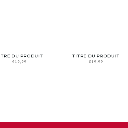
ITRE DU PRODUIT
TITRE DU PRODUIT
Prix
€19,99
Prix
€19,99
habituel
habituel