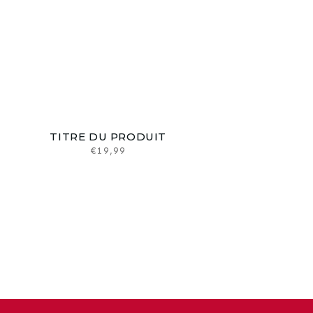
TITRE DU PRODUIT
Prix
€19,99
habituel