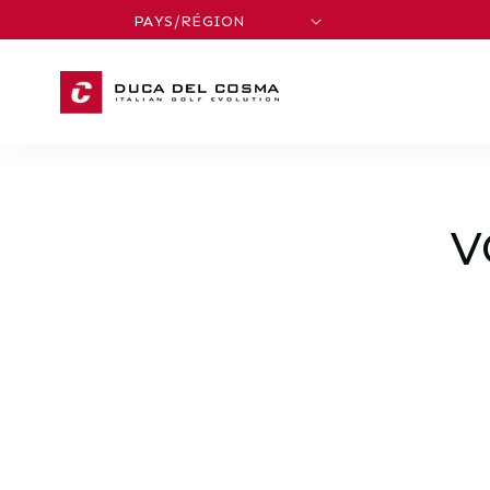
ET
PASSER
AU
CONTENU
V