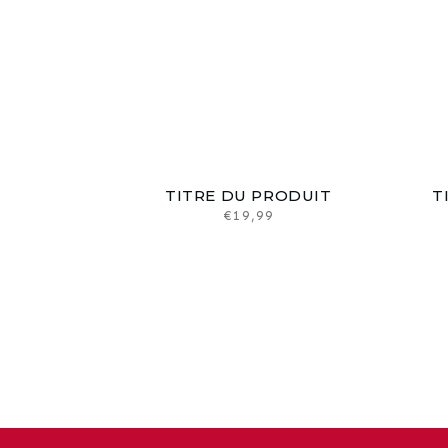
TITRE DU PRODUIT
T
Prix
€19,99
habituel