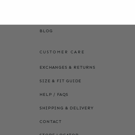
TECHNOLOGY
GLOBAL OFFICES
BLOG
CUSTOMER CARE
EXCHANGES & RETURNS
SIZE & FIT GUIDE
HELP / FAQS
SHIPPING & DELIVERY
CONTACT