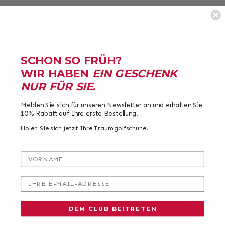
SIGN UP FOR OUR NEWSLETTER
E-Mail
SCHON SO FRÜH?
WIR HABEN
EIN GESCHENK
NUR FÜR SIE
.
Melden Sie sich für unseren Newsletter an und erhalten Sie
10% Rabatt auf Ihre erste Bestellung.
Holen Sie sich jetzt Ihre Traumgolfschuhe!
VORNAME
ABOUT DUCA
IHRE E-MAIL-ADRESSE
ABOUT DUCA
TEAM DUCA
DEM CLUB BEITRETEN