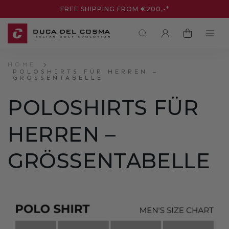
DIREKT
FREE SHIPPING FROM €200,-*
ZUM
INHALT
EINLOGGEN
WARENKORB
HOME
POLOSHIRTS FÜR HERREN –
GRÖSSENTABELLE
POLOSHIRTS FÜR
HERREN –
GRÖSSENTABELLE