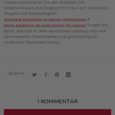
Cosma und betreten Sie den Golfplatz mit
Selbstvertrauen und Eleganz.Mit Fokus auf Innovation,
Eleganz und Nachhaltigkeit
&
die beste Kollektion an Herren-Golfschuhen
Sorgen Sie
beste Kollektion an Golfschuhen für Damen
dafür, dass Sie in Ihrer sportlichen Leistung stets auf
dem neuesten Stand bleiben und gleichzeitig ein
modisches Statement setzen.
https://ducadelcosma.com/de-
Copy link
TWITTER
FACEBOOK
PINTEREST
LINKEDIN
de/blogs/nachtrichten/beste-
golfschuhe-
2025
1 KOMMENTAR