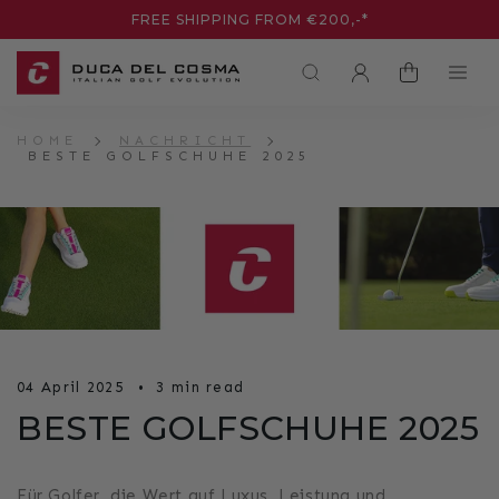
DIREKT
FREE SHIPPING FROM €200,-*
ZUM
INHALT
EINLOGGEN
WARENKORB
HOME
NACHRICHT
BESTE GOLFSCHUHE 2025
04 April 2025
3 min read
BESTE GOLFSCHUHE 2025
Für Golfer, die Wert auf Luxus, Leistung und