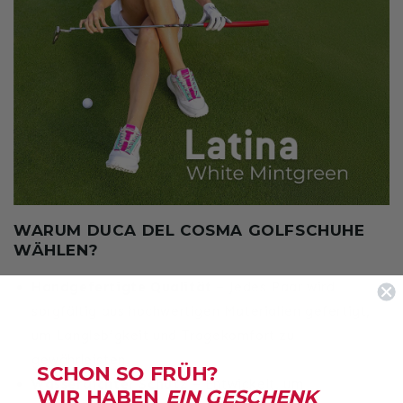
WARUM DUCA DEL COSMA GOLFSCHUHE
WÄHLEN?
Handgefertigte Qualität
– Jedes Paar wird
sorgfältig aus hochwertigen Materialien gefertigt,
um Langlebigkeit und Tragekomfort zu
gewährleisten.
SCHON SO FRÜH?
Wasserdichter Schutz
– Entwickelt, um
WIR HABEN
EIN GESCHENK