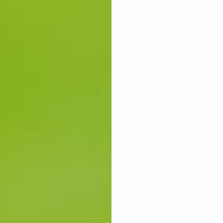
 HERREN
GOLFKOL