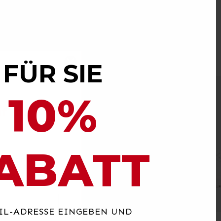
F
Ü
R SIE
SALE
10%
f Ihr
ABATT
esse ein und
code sofort – auf
lektion
.
IL-ADRESSE EINGEBEN UND